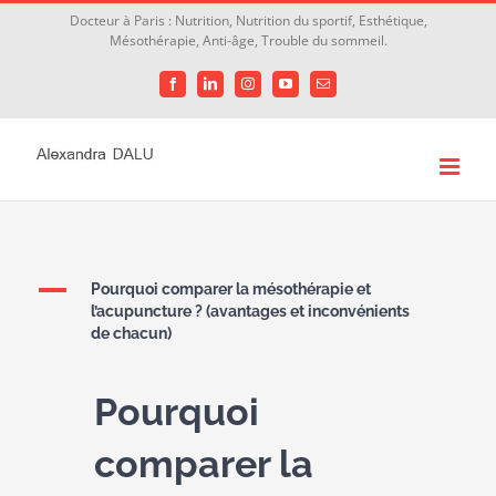
Passer
Docteur à Paris : Nutrition, Nutrition du sportif, Esthétique,
Mésothérapie, Anti-âge, Trouble du sommeil.
au
contenu
Facebook
LinkedIn
Instagram
YouTube
Email
A
Pourquoi comparer la mésothérapie et
l’acupuncture ? (avantages et inconvénients
de chacun)
Pourquoi
comparer la