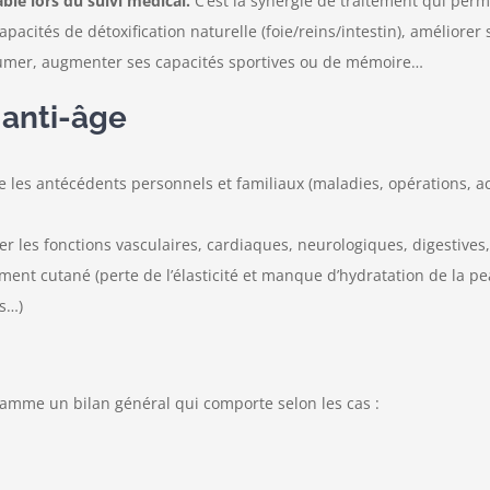
ble lors du suivi médical.
C’est la synergie de traitement qui perm
pacités de détoxification naturelle (foie/reins/intestin), améliore
 fumer, augmenter ses capacités sportives ou de mémoire…
 anti-âge
e les antécédents personnels et familiaux (maladies, opérations, 
er les fonctions vasculaires, cardiaques, neurologiques, digestives,
ment cutané (perte de l’élasticité et manque d’hydratation de la p
es…)
amme un bilan général qui comporte selon les cas :