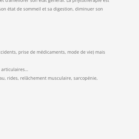
et d’améliorer son état général. La phytothérapie est
r son état de sommeil et sa digestion, diminuer son
accidents, prise de médicaments, mode de vie) mais
 articulaires…
eau, rides, relâchement musculaire, sarcopénie,