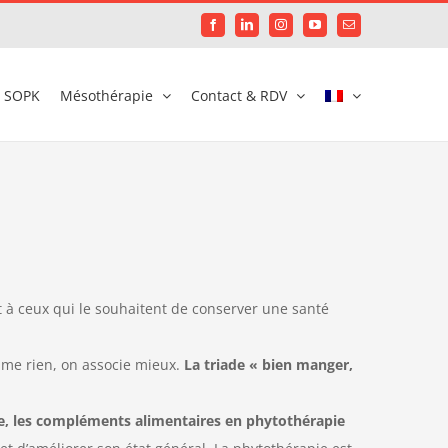
Facebook
LinkedIn
Instagram
YouTube
Email
SOPK
Mésothérapie
Contact & RDV
à ceux qui le souhaitent de conserver une santé
rime rien, on associe mieux.
La triade « bien manger,
le, les compléments alimentaires en phytothérapie